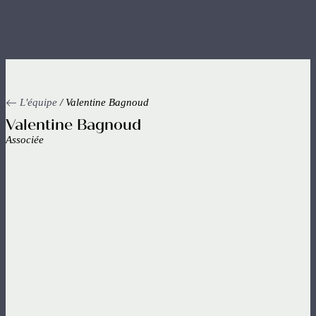
Aller
au
contenu
MENU
principal
L'équipe
/ Valentine Bagnoud
Valentine Bagnoud
Associée